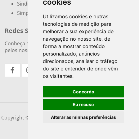
cookies
Sindicatos e Associações
Simples Nacional
Utilizamos cookies e outras
tecnologias de medição para
Redes Sociais
melhorar a sua experiência de
navegação no nosso site, de
Conheça e siga nossos canais. Interaja, fale conosco
forma a mostrar conteúdo
pelos nossos perfis e saiba de todas as novidades.
personalizado, anúncios
direcionados, analisar o tráfego
do site e entender de onde vêm
os visitantes.
Concordo
Eu recuso
Copyright © 2026
Conceito Contabilidade
| Desenvolvido
Alterar as minhas preferências
por
Sitecontabil