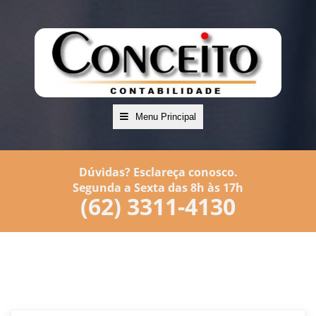
Menu Principal
Dúvidas? Esclareça conosco.
Segunda a Sexta das 8h às 17h
(62) 3311-4130