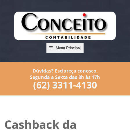
Menu Principal
Dúvidas? Esclareça conosco.
Segunda a Sexta das 8h às 17h
(62) 3311-4130
Cashback da