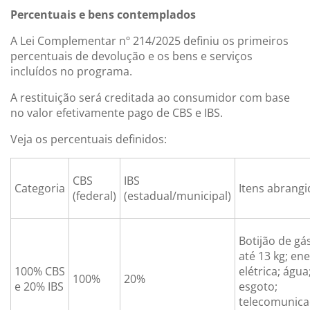
Percentuais e bens contemplados
A Lei Complementar nº 214/2025 definiu os primeiros
percentuais de devolução e os bens e serviços
incluídos no programa.
A restituição será creditada ao consumidor com base
no valor efetivamente pago de CBS e IBS.
Veja os percentuais definidos:
CBS
IBS
Categoria
Itens abrang
(federal)
(estadual/municipal)
Botijão de gá
até 13 kg; ene
100% CBS
elétrica; água
100%
20%
e 20% IBS
esgoto;
telecomunica