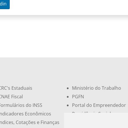
din
CRC's Estaduais
Ministério do Trabalho
CNAE Fiscal
PGFN
Formulários do INSS
Portal do Empreendedor
Indicadores Econômicos
Previdência Social
Índices, Cotações e Finanças
Receita Federal