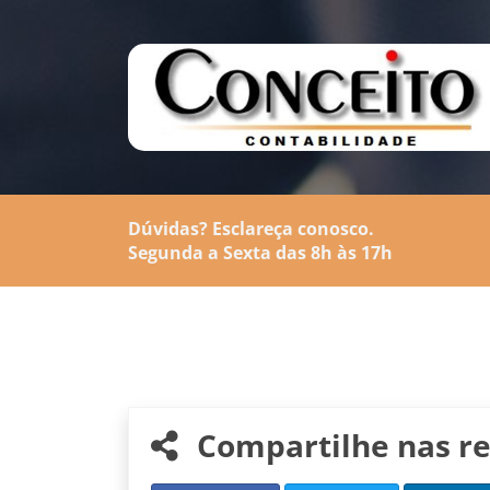
Dúvidas? Esclareça conosco.
Segunda a Sexta das 8h às 17h
Compartilhe nas re