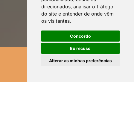
direcionados, analisar o tráfego
do site e entender de onde vêm
os visitantes.
Concordo
Eu recuso
Dúvidas? Esclareça conosco.
Alterar as minhas preferências
Segunda a Sexta das 8h às 17h
(62) 3311-4130
Conheça nossa Empresa
UM POUCO SOBRE NÓS